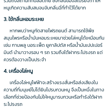
รวมถึงสถานที่ที่ปลอดภัย ซึ่งกลิ่นของสเปรย์จะทำให้
หนูเกิดความสับสนจนจับกลิ่นฉี่ที่ทำไว้ได้ยาก
3. ใช้กลิ่นหอมระเหย
หากพบว่าหนูกัดสายไฟรถยนต์ สามารถใช้พืช
สมุนไพรหรือน้ำมันหอมระเหยมาช่วยไล่หนูได้เหมือนกัน
เช่น กานพลู บอระเพ็ด ยูคาลิปตัส หรือน้ำมันเปปเปอร์
มินต์ นำมาวางรอบ ๆ รถ รวมถึงใต้ฝากระโปรงรถ แต่
ควรต้องวางเป็นประจำ
4. เครื่องไล่หนู
เครื่องไล่หนูไฟฟ้าจะสร้างแรงสั่นหรือส่งเสียงใน
ความถี่ที่มนุษย์ไม่ได้ยินไปรบกวนหนู จึงเป็นหนึ่งในทาง
เลือกที่ช่วยป้องกันไม่ให้หนูมารบกวนหรือทำรังใต้ฝาก
ระโปรงรถ