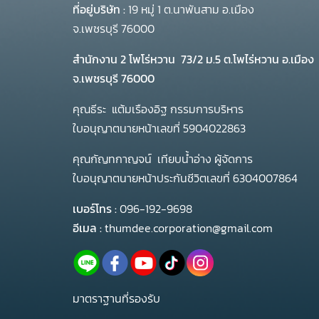
ที่อยู่บริษัท :
19 หมู่ 1 ต.นาพันสาม อ.เมือง
จ.เพชรบุรี 76000
สำนักงาน 2 โพโร่หวาน
73/2 ม.5 ต.โพไร่หวาน อ.เมือง
จ.เพชรบุรี 76000
คุณธีระ แต้มเรืองอิฐ กรรมการบริหาร
ใบอนุญาตนายหน้าเลขที่ 5904022863
คุณกัญทกาญจน์ เทียบน้ำอ่าง ผู้จัดการ
ใบอนุญาตนายหน้าประกันชีวิตเลขที่ 6304007864
เบอร์โทร :
096-192-9698
อีเมล :
thumdee.corporation@gmail.com
มาตราฐานที่รองรับ