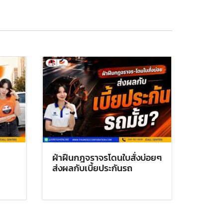
ฝ่าฝืนกฎจราจรโดนใบสั่งบ่อยๆ
ส่งผลกับเบี้ยประกันรถ