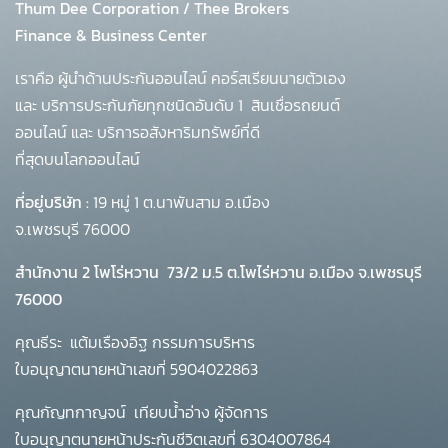
Thum Dee Corporation / Thee Brokers
Finance & Business Center
เราคือ ผู้นำด้านประกันออนไลน์ คอร์สเรียนนายตัวเอง
และ บริการประกันภัยทุกชนิดอันดับ 1
สินเชื่อรถยนต์
ออนไลน์ และ บริการอสังหาริมทรัพย์ที่ดี
ที่สุดบนโลกออนไลน์
ที่อยู่บริษัท :
19 หมู่ 1 ต.นาพันสาม อ.เมือง
จ.เพชรบุรี 76000
สำนักงาน 2 โพโร่หวาน
73/2 ม.5 ต.โพไร่หวาน อ.เมือง จ.เพชรบุรี
76000
คุณธีระ แต้มเรืองอิฐ กรรมการบริหาร
ใบอนุญาตนายหน้าเลขที่ 5904022863
คุณกัญทกาญจน์ เทียบน้ำอ่าง ผู้จัดการ
ใบอนุญาตนายหน้าประกันชีวิตเลขที่ 6304007864