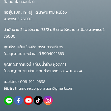
ที่สุดบนโลกออนไลน์
ที่อยู่บริษัท :
19 หมู่ 1 ต.นาพันสาม อ.เมือง
จ.เพชรบุรี 76000
สำนักงาน 2 โพโร่หวาน
73/2 ม.5 ต.โพไร่หวาน อ.เมือง จ.เพชรบุรี
76000
คุณธีระ แต้มเรืองอิฐ กรรมการบริหาร
ใบอนุญาตนายหน้าเลขที่ 5904022863
คุณกัญทกาญจน์ เทียบน้ำอ่าง ผู้จัดการ
ใบอนุญาตนายหน้าประกันชีวิตเลขที่ 6304007864
เบอร์โทร :
096-192-9698
อีเมล :
thumdee.corporation@gmail.com