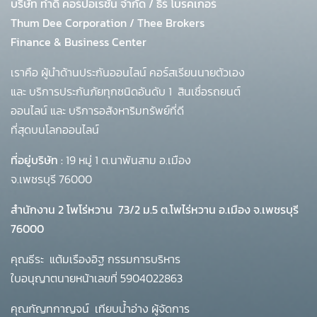
บริษัท ทำดี คอร์ปอเรชั่น จำกัด
/
ธีร์ โบรคเกอร์
Thum Dee Corporation / Thee Brokers
Finance & Business Center
เราคือ ผู้นำด้านประกันออนไลน์ คอร์สเรียนนายตัวเอง
และ บริการประกันภัยทุกชนิดอันดับ 1
สินเชื่อรถยนต์
ออนไลน์ และ บริการอสังหาริมทรัพย์ที่ดี
ที่สุดบนโลกออนไลน์
ที่อยู่บริษัท :
19 หมู่ 1 ต.นาพันสาม อ.เมือง
จ.เพชรบุรี 76000
สำนักงาน 2 โพโร่หวาน
73/2 ม.5 ต.โพไร่หวาน อ.เมือง จ.เพชรบุรี
76000
คุณธีระ แต้มเรืองอิฐ กรรมการบริหาร
ใบอนุญาตนายหน้าเลขที่ 5904022863
คุณกัญทกาญจน์ เทียบน้ำอ่าง ผู้จัดการ