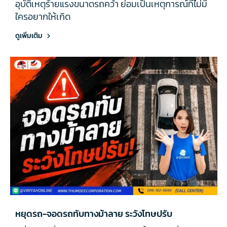
อุบัติเหตุร้ายแรงขนาดรถคว่ำ ย่อมเป็นเหตุการณ์ที่ไม่มี
ใครอยากให้เกิด
ดูเพิ่มเติม
หยุดรถ-จอดรถทับทางม้าลาย ระวังโทษปรับ