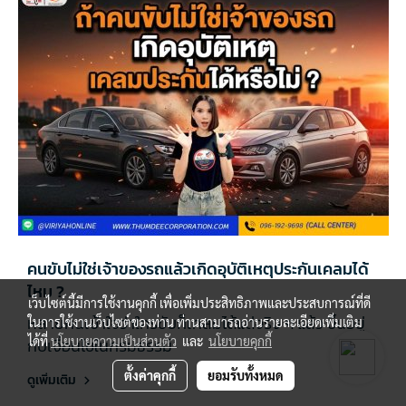
คนขับไม่ใช่เจ้าของรถแล้วเกิดอุบัติเหตุประกันเคลมได้
ไหม ?
เว็บไซต์นี้มีการใช้งานคุกกี้ เพื่อเพิ่มประสิทธิภาพและประสบการณ์ที่ดี
หลายคนเข้าใจว่าใครขับก็เคลมได้แต่จริง ๆ แล้ว ขึ้นอยู่
ในการใช้งานเว็บไซต์ของท่าน ท่านสามารถอ่านรายละเอียดเพิ่มเติม
ได้ที่
นโยบายความเป็นส่วนตัว
และ
นโยบายคุกกี้
กับเงื่อนไขในกรมธรรม์
ตั้งค่าคุกกี้
ยอมรับทั้งหมด
ดูเพิ่มเติม